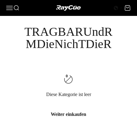
Zum Inhalt springen
0 Artikel
0
Menü
Suche
Waren
RayCue
0
Diese Kategorie ist leer
Weiter einkaufen