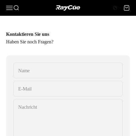
Zum Inhalt springen
0 Artikel
0
Menü
Suche
Waren
RayCue
Kontaktieren Sie uns
Haben Sie noch Fragen?
Name
E-Mail
Nachricht