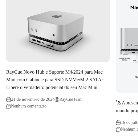
RayCue Novo Hub e Suporte M4/2024 para Mac
Mini com Gabinete para SSD NVMe/M.2 SATA:
Libere o verdadeiro potencial do seu Mac Mini
21 de novembro de 2024
RayCueTeam
🚀 Apresen
Nenhum comentário
mundo proj
16 de jul
Nenhum c