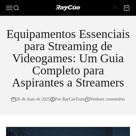
Pular para o conteúdo
0
Menu
Procurar
Carrin
RayCue
Equipamentos Essenciais
para Streaming de
Videogames: Um Guia
Completo para
Aspirantes a Streamers
26 de maio de 2025
Por RayCueTeam
Nenhum comentário