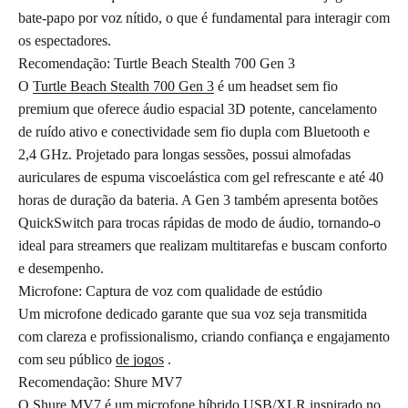
bate-papo por voz nítido, o que é fundamental para interagir com
os espectadores.
Recomendação: Turtle Beach Stealth 700 Gen 3
O
Turtle Beach Stealth 700 Gen 3
é um headset sem fio
premium que oferece áudio espacial 3D potente, cancelamento
de ruído ativo e conectividade sem fio dupla com Bluetooth e
2,4 GHz. Projetado para longas sessões, possui almofadas
auriculares de espuma viscoelástica com gel refrescante e até 40
horas de duração da bateria. A Gen 3 também apresenta botões
QuickSwitch para trocas rápidas de modo de áudio, tornando-o
ideal para streamers que realizam multitarefas e buscam conforto
e desempenho.
Microfone: Captura de voz com qualidade de estúdio
Um microfone dedicado garante que sua voz seja transmitida
com clareza e profissionalismo, criando confiança e engajamento
com seu público
de jogos
.
Recomendação: Shure MV7
O Shure MV7 é um microfone híbrido USB/XLR inspirado no