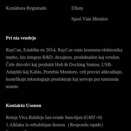
Kunlabora Registrado
Elŝutu
Spuri Vian Mendon
Pri nia vendejo
RayCue, Establita en 2014, RayCue estas konsuma elektronika
marko, kiu integras R&D, dezajnon, produktadon kaj vendon.
Ĉefe disvolvi kaj produkti Hub & Docking Station, USB-
Adaptilo kaj Kablo, Portebla Monitoro. celi provizi altkvalitajn,
kostefikajn teknologiajn produktojn kaj servojn por tutmonda
uzanto
Kontaktu Usonon
Reteja Viva Babilejo lun-vende 9am-6pm (GMT+8)
1.Alklaku la retbabilejan ikonon（Respondu rapide）