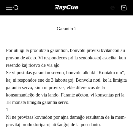
Salti al enhavo
0 eroj
0
Menuo
Serĉi
Ĉaro
RayCue
Garantio 2
Por utiligi la produktan garantion, bonvolu provizi kvitancon aŭ
pruvon de aĉeto. Vi respondecos pri la sendokostoj asociitaj kun
resendo kaj ricevo de via aĵo.
Se vi postulas garantian servon, bonvolu alklaki "Kontaku nin",
kaj ni respondos ene de 3 labortagoj. Bonvolu noti, ke la limigita
garantia servo, kiun ni provizas, eble diferencas de la
konsumantleĝo de via lando. Farante aĉeton, vi konsentas pri la
18-monata limigita garantia servo.
Ni ne provizas kovradon por ajna damaĝo rezultanta de la mem-
provitaj produktoriparoj aŭ ŝanĝoj de la posedanto.