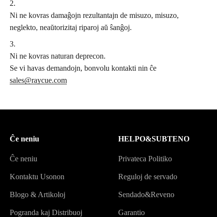
Ni ne kovras damaĝojn rezultantajn de misuzo, misuzo,
neglekto, neaŭtorizitaj riparoj aŭ ŝanĝoj.
Ni ne kovras naturan deprecon.
Se vi havas demandojn, bonvolu kontakti nin ĉe
sales@raycue.com
Ĉe neniu
HELPO&SUBTENO
Ĉe neniu
Privateca Politiko
Kontaktu Usonon
Reguloj de servado
Blogo & Artikoloj
Sendado&Reveno
Pogranda kaj Distribuoj
Garantio