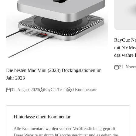
RayCue Ne
mit NVMe/
das wahre 
21. Nove
Die besten Mac Mini (2023) Dockingstationen im
Jahr 2023
31. August 2023
RayCueTeam
0 Kommentare
Hinterlasse einen Kommentar
Alle Kommentare werden vor der Veröffentlichung geprüft.
Diese Website ist durch hCaptcha geschützt und es gelten die