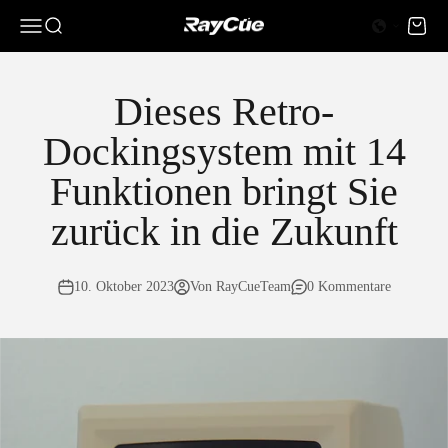
Zum Inhalt springen
0 Artikel
0
Menü
Suche
Waren
RayCue
Dieses Retro-
Dockingsystem mit 14
Funktionen bringt Sie
zurück in die Zukunft
10. Oktober 2023
Von RayCueTeam
0 Kommentare