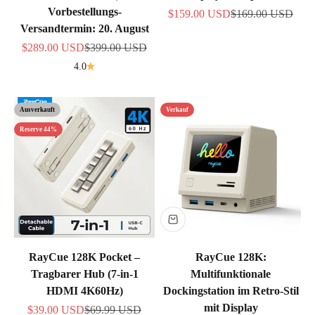
Vorbestellungs-
Angebot
Regulärer Preis
$159.00 USD
$169.00 USD
Versandtermin: 20. August
Angebot
Regulärer Preis
$289.00 USD
$399.00 USD
4.0
Ausverkauft
Verkauf
Reserve 44%
RayCue 128K Pocket –
RayCue 128K:
Tragbarer Hub (7-in-1
Multifunktionale
HDMI 4K60Hz)
Dockingstation im Retro-Stil
mit Display
Angebot
Regulärer Preis
$39.00 USD
$69.99 USD