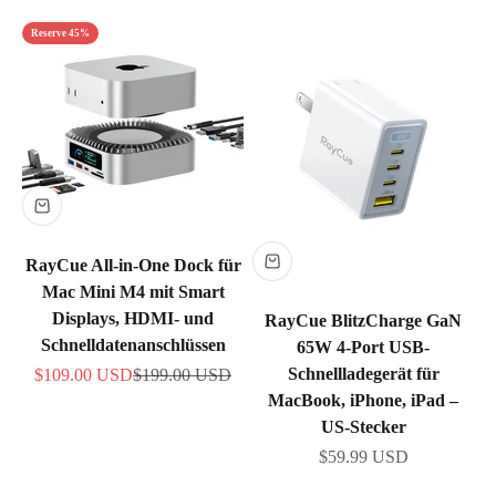
Reserve 45%
RayCue All-in-One Dock für
Mac Mini M4 mit Smart
Displays, HDMI- und
RayCue BlitzCharge GaN
Schnelldatenanschlüssen
65W 4-Port USB-
Angebot
Regulärer Preis
Schnellladegerät für
$109.00 USD
$199.00 USD
MacBook, iPhone, iPad –
US-Stecker
Angebot
$59.99 USD