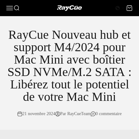
Passer au contenu
0 article
0
Menu
Recherche
Panier
RayCue
RayCue Nouveau hub et
support M4/2024 pour
Mac Mini avec boîtier
SSD NVMe/M.2 SATA :
Libérez tout le potentiel
de votre Mac Mini
21 novembre 2024
Par RayCueTeam
0 commentaire