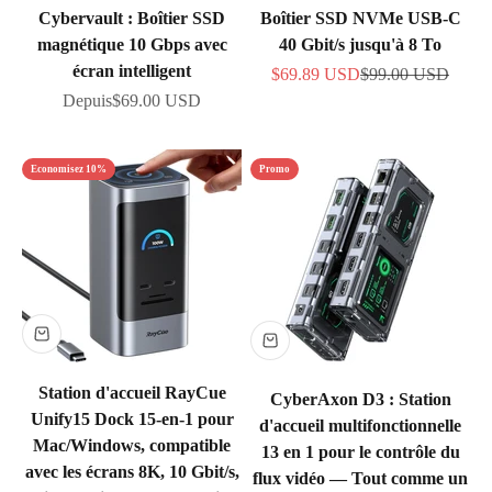
Cybervault : Boîtier SSD
Boîtier SSD NVMe USB-C
magnétique 10 Gbps avec
40 Gbit/s jusqu'à 8 To
écran intelligent
Prix de vente
Prix normal
$69.89 USD
$99.00 USD
Prix de vente
Depuis
$69.00 USD
Economisez 10%
Promo
Station d'accueil RayCue
CyberAxon D3 : Station
Unify15 Dock 15-en-1 pour
d'accueil multifonctionnelle
Mac/Windows, compatible
13 en 1 pour le contrôle du
avec les écrans 8K, 10 Gbit/s,
flux vidéo — Tout comme un