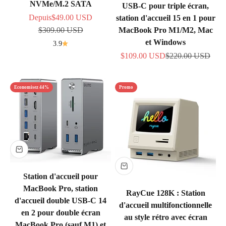
NVMe/M.2 SATA
USB-C pour triple écran,
Prix de vente
Depuis
$49.00 USD
station d'accueil 15 en 1 pour
Prix normal
MacBook Pro M1/M2, Mac
$309.00 USD
et Windows
3.9
Prix de vente
Prix normal
$109.00 USD
$220.00 USD
Economisez 44%
Promo
Station d'accueil pour
MacBook Pro, station
RayCue 128K : Station
d'accueil double USB-C 14
d'accueil multifonctionnelle
en 2 pour double écran
au style rétro avec écran
MacBook Pro (sauf M1) et