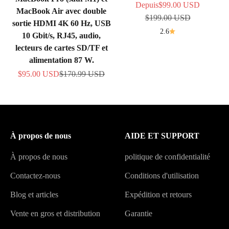
Prix de vente
Depuis
$99.00 USD
MacBook Air avec double
Prix normal
$199.00 USD
sortie HDMI 4K 60 Hz, USB
2.6
10 Gbit/s, RJ45, audio,
lecteurs de cartes SD/TF et
alimentation 87 W.
Prix de vente
Prix normal
$95.00 USD
$170.99 USD
À propos de nous
AIDE ET SUPPORT
À propos de nous
politique de confidentialité
Contactez-nous
Conditions d'utilisation
Blog et articles
Expédition et retours
Vente en gros et distribution
Garantie