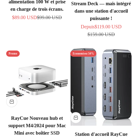
alimentation 100 W et prise
Stream Deck — mais intégré
en charge de trois écrans.
dans une station d'accueil
Prix de vente
Prix normal
$89.00 USD
$99.00 USD
puissante !
Prix de vente
Depuis
$119.00 USD
Prix normal
$159.00 USD
Promo
Economisez 50%
RayCue Nouveau hub et
support M4/2024 pour Mac
Mini avec boîtier SSD
Station d'accueil RayCue