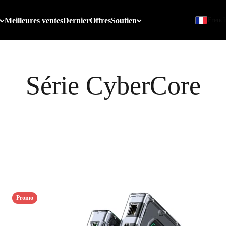
Meilleures ventes
Dernier
Offres
Soutien
Frenc
Promo