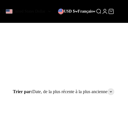
0 article
0
h
United States Dollar
USD $
Français
Recherche
Rapport
Panier
Trier par:
Date, de la plus récente à la plus ancienne