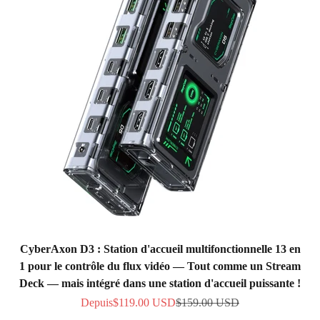
CyberAxon D3 : Station d'accueil multifonctionnelle 13 en
1 pour le contrôle du flux vidéo — Tout comme un Stream
Deck — mais intégré dans une station d'accueil puissante !
Prix de vente
Prix normal
Depuis
$119.00 USD
$159.00 USD